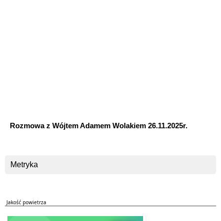
RODO - Dostęp dla źródeł zewnętrznych zablokowany. Wyraź zgodę i odtwórz film.
Wyraź zgodę
Rozmowa z Wójtem Adamem Wolakiem 26.11.2025r.
Metryka
Jakość powietrza