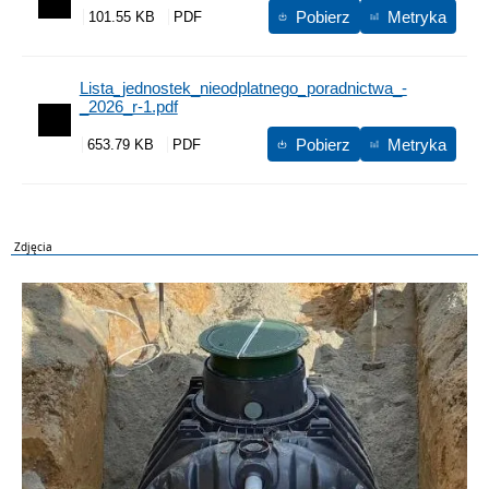
Pobierz
Metryka
101.55 KB
Lista_jednostek_nieodplatnego_poradnictwa_-
_2026_r-1.pdf
Pobierz
Metryka
653.79 KB
Zdjęcia