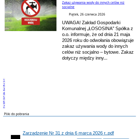
Zakaz używania wody do innych celów niż
socjalne
Piątek, 26 czerwca 2026
UWAGA! Zakład Gospodarki
Komunalnej „ŁOSOSINA” Spółka z
o.o. informuje, że od dnia 21 maja
2026 roku do odwołania obowiązuje
zakaz używania wody do innych
celów niż socjalno – bytowe. Zakaz
dotyczy między inny...
1
2
3
4
5
6
7
Pliki do pobrania
Zarządzenie Nr 31 z dnia 6 marca 2026 r..pdf