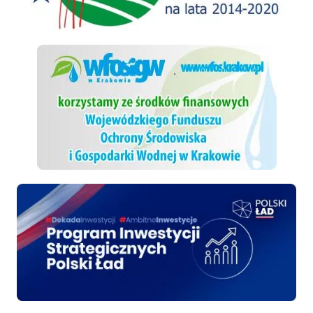
WFOSiGW
Polski ład