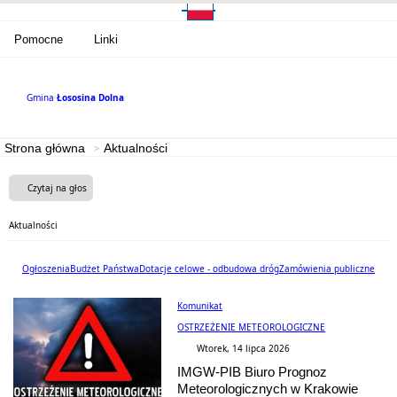
Pomocne
Linki
Gmina
Łososina Dolna
Strona główna
Aktualności
Czytaj na głos
Aktualności
Ogłoszenia
Budżet Państwa
Dotacje celowe - odbudowa dróg
Zamówienia publiczne
Komunikat
OSTRZEŻENIE METEOROLOGICZNE
Wtorek, 14 lipca 2026
IMGW-PIB Biuro Prognoz
Meteorologicznych w Krakowie