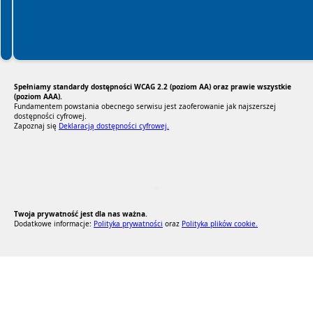
Spełniamy standardy dostępności WCAG 2.2 (poziom AA) oraz prawie wszystkie
(poziom AAA).
Fundamentem powstania obecnego serwisu jest zaoferowanie jak najszerszej
dostępności cyfrowej.
Zapoznaj się
Deklaracją dostępności cyfrowej.
RODO Zgodne
RODO przyjazne narzędzia
Twoja prywatność jest dla nas ważna.
Dodatkowe informacje:
Polityka prywatności
oraz
Polityka plików cookie.