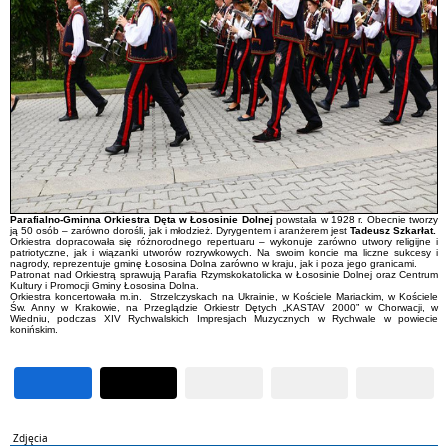
Parafialno-Gminna Orkiestra Dęta w Łososinie Dolnej
powstała w 1928 r. Obecnie tworzy
ją 50 osób – zarówno dorośli, jak i młodzież. Dyrygentem i aranżerem jest
Tadeusz Szkarłat.
Orkiestra dopracowała się różnorodnego repertuaru – wykonuje zarówno utwory religijne i
patriotyczne, jak i wiązanki utworów rozrywkowych. Na swoim koncie ma liczne sukcesy i
nagrody, reprezentuje gminę Łososina Dolna zarówno w kraju, jak i poza jego granicami.
Patronat nad Orkiestrą sprawują Parafia Rzymskokatolicka w Łososinie Dolnej oraz Centrum
Kultury i Promocji Gminy Łososina Dolna.
Orkiestra koncertowała m.in. Strzelczyskach na Ukrainie, w Kościele Mariackim, w Kościele
Św. Anny w Krakowie, na Przeglądzie Orkiestr Dętych „KASTAV 2000” w Chorwacji, w
Wiedniu, podczas XIV Rychwalskich Impresjach Muzycznych w Rychwale w powiecie
konińskim.
Zdjęcia