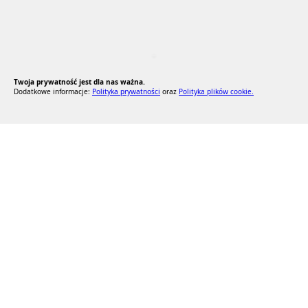
RODO Zgodne
RODO przyjazne narzędzia
Twoja prywatność jest dla nas ważna.
Dodatkowe informacje:
Polityka prywatności
oraz
Polityka plików cookie.