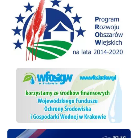
WFOSiGW
Polski ład