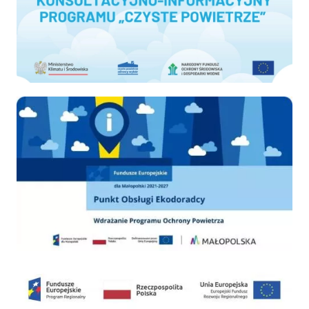
Ekodoradca
PSZOK