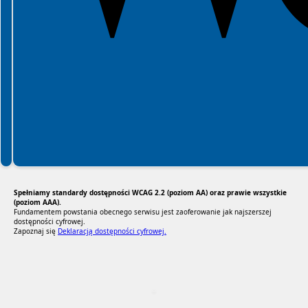
Spełniamy standardy dostępności WCAG 2.2 (poziom AA) oraz prawie wszystkie
(poziom AAA).
Fundamentem powstania obecnego serwisu jest zaoferowanie jak najszerszej
dostępności cyfrowej.
Zapoznaj się
Deklaracją dostępności cyfrowej.
RODO Zgodne
RODO przyjazne narzędzia