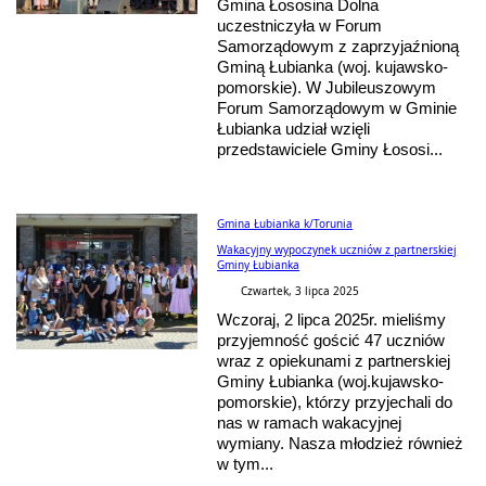
Gmina Łososina Dolna
uczestniczyła w Forum
Samorządowym z zaprzyjaźnioną
Gminą Łubianka (woj. kujawsko-
pomorskie). W Jubileuszowym
Forum Samorządowym w Gminie
Łubianka udział wzięli
przedstawiciele Gminy Łososi...
Gmina Łubianka k/Torunia
Wakacyjny wypoczynek uczniów z partnerskiej
Gminy Łubianka
Czwartek, 3 lipca 2025
Wczoraj, 2 lipca 2025r. mieliśmy
przyjemność gościć 47 uczniów
wraz z opiekunami z partnerskiej
Gminy Łubianka (woj.kujawsko-
pomorskie), którzy przyjechali do
nas w ramach wakacyjnej
wymiany. Nasza młodzież również
w tym...