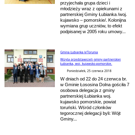
przyjechała grupa dzieci i
młodzieży wraz z opiekunami z
partnerskiej Gminy Łubianka /woj.
kujawsko – pomorskie/. Kolonijna
wymiana grup uczniów, to efekt
podpisanej w 2005 roku umowy...
Gmina Łubianka k/Torunia
Wizyta przedstawicieli gminy partnerskiej
Łubianka, woj. kujawsko-pomorskie.
Poniedziałek, 25 czerwca 2018
W dniach od 22 do 24 czerwca br.
w Gminie Łososina Dolna gościła 7
osobowa delegacja z gminy
partnerskiej Łubianka woj.
kujawsko pomorskie, powiat
toruński. Wśród członków
tegorocznej delegacji byli: Wójt
Gminy...