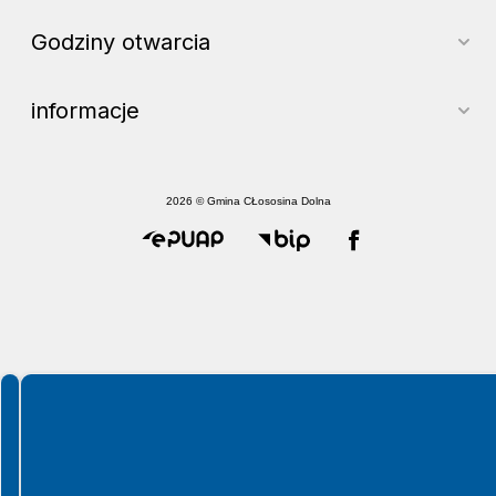
Godziny otwarcia
informacje
2026 © Gmina CŁososina Dolna
Spełniamy standardy WCAG 2.2
Spełniamy standardy W3C