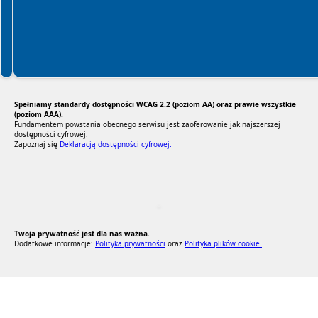
Spełniamy standardy dostępności WCAG 2.2 (poziom AA) oraz prawie wszystkie
(poziom AAA).
Fundamentem powstania obecnego serwisu jest zaoferowanie jak najszerszej
dostępności cyfrowej.
Zapoznaj się
Deklaracją dostępności cyfrowej.
RODO Zgodne
RODO przyjazne narzędzia
Twoja prywatność jest dla nas ważna.
Dodatkowe informacje:
Polityka prywatności
oraz
Polityka plików cookie.