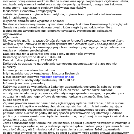
możliwość powiększenia wielkości liter na stronie oraz opcje zwiększające czytelność tekstu,
możliwość zwiększenia interlinii oraz odstępów pomiędzy literami, paragrafami i słowami,
mapa strony - zaznaczanie struktury, linków oraz nagłówków,
focus wokół elementów nawigacyjnych,
ułatwienia głosowe - czytanie tekstu artykułu, czytanie tekstu pod wskażnikiem kursora,
linie i maski pomocnicze,
ukrywanie obrazów oraz wyłączanie animacji
Na stronie internetowej można używać standardowych skrótów klawiaturowych przeglądarki.
Serwis nie zawiera skrótów klawiaturowych, które mogły by wchodzić w konflikt z
technologiami asystującymi (np. programy czytające), systemem lub aplikacjami
użytkowników.
Wyłączenia:
Nie wszystkie grafiki -
w szczególności dotyczy to fotografii zamieszczanych przed dniem
wejścia w życie Ustawy o dostępności cyfrowej stron internetowych i aplikacji mobilnych
podmiotów publicznych
- zawierają opisy i tekst zastępczy wymagany dla tych elementów.
Analiza o nadmiernym obciążeniu:
Data sporządzenia Deklaracji i metoda oceny dostępności cyfrowej
Deklarację sporządzono dnia:
2023-02-13
Data aktualizacji deklaracji: 2025-01-03
Deklarację sporządzono na podstawie samooceny przeprowadzonej przez podmiot
publiczny.
Informacje zwrotne i dane kontaktowe
Imię i nazwisko osoby kontaktowej:
Marzena Bochenek
E-mail osoby kontaktowej:
mbochenek@lososina.pl
Numer telefonu osoby odpowiedzialnej:
18 5218 512
Informacje na temat procedury
Każdy ma prawo do wystąpienia z żądaniem zapewnienia dostępności cyfrowej strony
internetowej, aplikacji mobilnej lub jakiegoś ich elementu. Można także zażądać
udostępnienia informacji za pomocą alternatywnego sposobu dostępu, na przykład przez
odczytanie niedostępnego cyfrowo dokumentu, opisanie zawartości filmu bez
audiodeskrypcji itp.
Żądanie powinno zawierać dane osoby zgłaszającej żądanie, wskazanie, o którą stronę
internetową lub aplikację mobilną chodzi oraz sposób kontaktu. Jeżeli osoba żądająca
zgłasza potrzebę otrzymania informacji za pomocą alternatywnego sposobu dostępu,
powinna także określić dogodny dla niej sposób przedstawienia tej informacji. Podmiot
publiczny powinien zrealizować żądanie niezwłocznie, nie później niż w ciągu 7 dni od dnia
wystąpienia z żądaniem.
Jeżeli dotrzymanie tego terminu nie jest możliwe, podmiot publiczny niezwłocznie informuje o
tym wnoszącego żądanie, kiedy realizacja żądania będzie możliwa, przy czym termin ten nie
może być dłuższy niż 2 miesiące od dnia wystąpienia z żądaniem. Jeżeli zapewnienie
dostępności cyfrowej nie jest możliwe, podmiot publiczny może zaproponować alternatywny