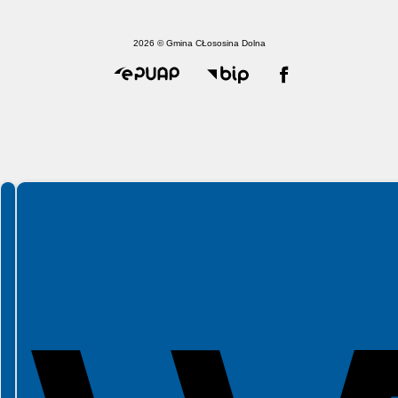
2026 © Gmina CŁososina Dolna
Spełniamy standardy WCAG 2.2
Spełniamy standardy W3C