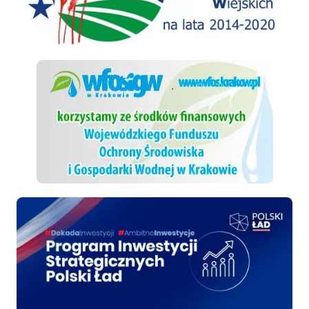
WFOSiGW
Polski ład