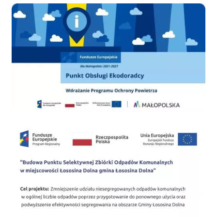
Ekodoradca
PSZOK