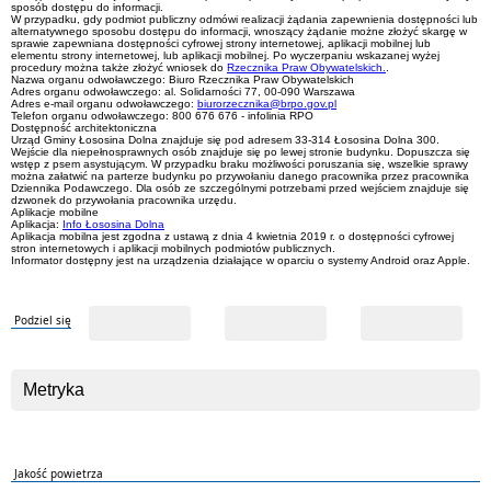
sposób dostępu do informacji.
W przypadku, gdy podmiot publiczny odmówi realizacji żądania zapewnienia dostępności lub
alternatywnego sposobu dostępu do informacji, wnoszący żądanie możne złożyć skargę w
sprawie zapewniana dostępności cyfrowej strony internetowej, aplikacji mobilnej lub
elementu strony internetowej, lub aplikacji mobilnej. Po wyczerpaniu wskazanej wyżej
procedury można także złożyć wniosek do
Rzecznika Praw Obywatelskich.
.
Nazwa organu odwoławczego: Biuro Rzecznika Praw Obywatelskich
Adres organu odwoławczego: al. Solidarności 77, 00-090 Warszawa
Adres e-mail organu odwoławczego:
biurorzecznika@brpo.gov.pl
Telefon organu odwoławczego: 800 676 676 - infolinia RPO
Dostępność architektoniczna
Urząd Gminy Łososina Dolna znajduje się pod adresem 33-314 Łososina Dolna 300.
Wejście dla niepełnosprawnych osób znajduje się po lewej stronie budynku. Dopuszcza się
wstęp z psem asystującym. W przypadku braku możliwości poruszania się, wszelkie sprawy
można załatwić na parterze budynku po przywołaniu danego pracownika przez pracownika
Dziennika Podawczego.
Dla osób ze szczególnymi potrzebami przed wejściem znajduje się
dzwonek do przywołania pracownika urzędu.
Aplikacje mobilne
Aplikacja:
Info Łososina Dolna
Aplikacja mobilna jest zgodna z ustawą z dnia 4 kwietnia 2019 r. o dostępności cyfrowej
stron internetowych i aplikacji mobilnych podmiotów publicznych.
Informator dostępny jest na urządzenia działające w oparciu o systemy Android oraz Apple.
Podziel się
Metryka
Jakość powietrza