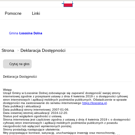
Pomocne
Linki
Gmina
Łososina Dolna
Strona
Deklaracja Dostępności
Czytaj na głos
Deklaracja Dostępności
Wstęp
Urząd Gminy w Łososinie Dolnej
zobowiązuje się zapewnić dostępność swojej strony
internetowej zgodnie z przepisami ustawy z dnia 4 kwietnia 2019 r. o dostępności cyfrowej
stron internetowych i aplikacji mobilnych podmiotów publicznych. Oświadczenie w sprawie
dostępności ma zastosowanie do serwisu internetowego
https://lososina.pl
.
Data publikacji i aktualizacji
Data publikacji strony internetowej:
2007-01-06
.
Data ostatniej istotnej aktualizacji:
2024-12-20
.
Status pod względem zgodności z ustawą
Strona internetowa jest
częściowo zgodna
z ustawą z dnia 4 kwietnia 2019 r. o dostępności
cyfrowej stron internetowych i aplikacji mobilnych podmiotów publicznych z powodu
niezgodności lub wyłączeń wymienionych poniżej.
Strony posiadają następujące ułatwienia:
filtry poprawiające kontrast, saturację, uruchamiające inwersję oraz monochromię,