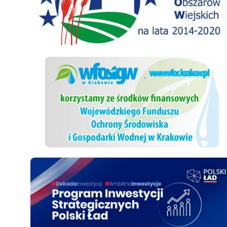
WFOSiGW
Polski ład