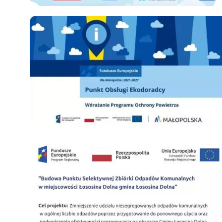
Ekodoradca
PSZOK