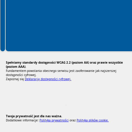
Spełniamy standardy dostępności WCAG 2.2 (poziom AA) oraz prawie wszystkie
(poziom AAA).
Fundamentem powstania obecnego serwisu jest zaoferowanie jak najszerszej
dostępności cyfrowej.
Zapoznaj się
Deklaracją dostępności cyfrowej.
RODO Zgodne
RODO przyjazne narzędzia
Twoja prywatność jest dla nas ważna.
Dodatkowe informacje:
Polityka prywatności
oraz
Polityka plików cookie.