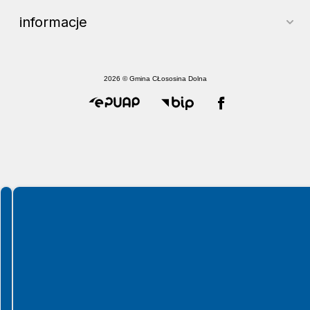
informacje
2026 © Gmina CŁososina Dolna
Spełniamy standardy WCAG 2.2
Spełniamy standardy W3C