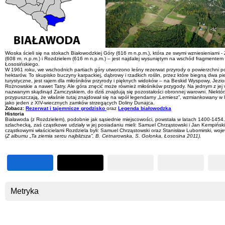
Wioska ścieli się na stokach Białowodzkiej Góry (616 m n.p.m.), która ze swymi wzniesieniami 
(608 m. n.p.m.) i Rozdzielem (616 m n.p.m.) – jest najdalej wysuniętym na wschód fragmente
Łososińskiego.
W 1961 roku, we wschodnich partiach góry utworzono leśny rezerwat przyrody o powierzchni 
hektarów. To skupisko buczyny karpackiej, dąbrowy i rzadkich roślin, przez które biegną dwa pie
turystyczne, jest rajem dla miłośników przyrody i pięknych widoków – na Beskid Wyspowy, Jezio
Rożnowskie a nawet Tatry. Ale góra znęcić może również miłośników przygody. Na jednym z jej 
nazwanym skądinąd Zamczyskiem, do dziś znajdują się pozostałości obronnej warowni. Niektó
przypuszczają, że właśnie tutaj znajdował się na wpół legendarny „Lemiesz”, wzmiankowany w l
jako jeden z XIV-wiecznych zamków strzegących Doliny Dunajca.
Zobacz:
Rezerwat i tajemnicze grodzisko
oraz
Legenda białowodzka
Historia
Białawoda (z Rozdzielem), podobnie jak sąsiednie miejscowości, powstała w latach 1400-1454.
szlachecką, zaś cząstkowe udziały w jej posiadaniu mieli: Samuel Chrząstowski i Jan Kempińsk
cząstkowymi właścicielami Rozdziela byli: Samuel Chrząstowski oraz Stanisław Lubomirski, woje
(
Z albumu „Ta ziemia sercu najbliższa”, B. Cetnarowska, S. Golonka, Łososina 2011).
Metryka