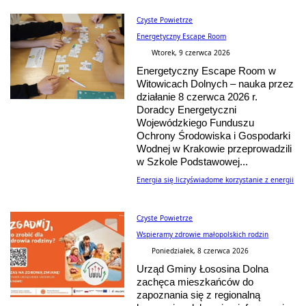
Czyste Powietrze
Energetyczny Escape Room
Wtorek, 9 czerwca 2026
Energetyczny Escape Room w
Witowicach Dolnych – nauka przez
działanie 8 czerwca 2026 r.
Doradcy Energetyczni
Wojewódzkiego Funduszu
Ochrony Środowiska i Gospodarki
Wodnej w Krakowie przeprowadzili
w Szkole Podstawowej...
Energia się liczy
świadome korzystanie z energii
Czyste Powietrze
Wspieramy zdrowie małopolskich rodzin
Poniedziałek, 8 czerwca 2026
Urząd Gminy Łososina Dolna
zachęca mieszkańców do
zapoznania się z regionalną