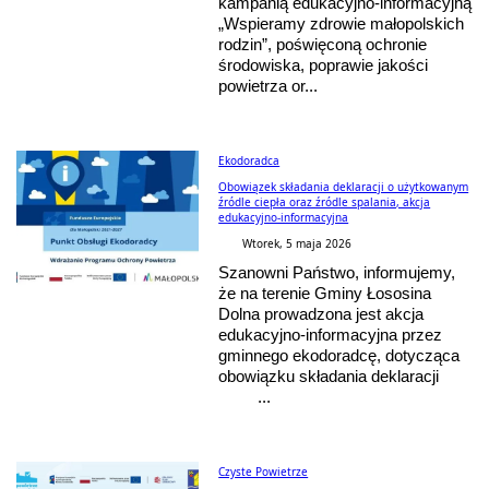
kampanią edukacyjno-informacyjną
„Wspieramy zdrowie małopolskich
rodzin”, poświęconą ochronie
środowiska, poprawie jakości
powietrza or...
Ekodoradca
Obowiązek składania deklaracji o użytkowanym
źródle ciepła oraz źródle spalania, akcja
edukacyjno-informacyjna
Wtorek, 5 maja 2026
Szanowni Państwo, informujemy,
że na terenie Gminy Łososina
Dolna prowadzona jest akcja
edukacyjno-informacyjna przez
gminnego ekodoradcę, dotycząca
obowiązku składania deklaracji
...
Czyste Powietrze