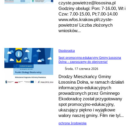
czyste.powietrze@lososina.pl
Godziny obsługi: Pon: 7-16.00, Wt i
Czw: 7.00-15.00, Pt:7.00-14.00
www.wfos.krakow.pl/czyste-
powietrze/ Liczba złożonych
wniosków...
Ekodoradca
Spot promocyjno-edukacyjny Gminy Łososina
Dolna – zapraszamy do obejrzenia!
Środa, 17 czerwca 2026
Drodzy Mieszkańcy Gminy
Łososina Dolna, w ramach działań
informacyjno-edukacyjnych
prowadzonych przez Gminnego
Ekodoradcę został przygotowany
spot promocyjno-edukacyjny,
ukazujący piękno i wyjątkowe
walory naszej gminy. Film nie tyl...
ochrona środowiska