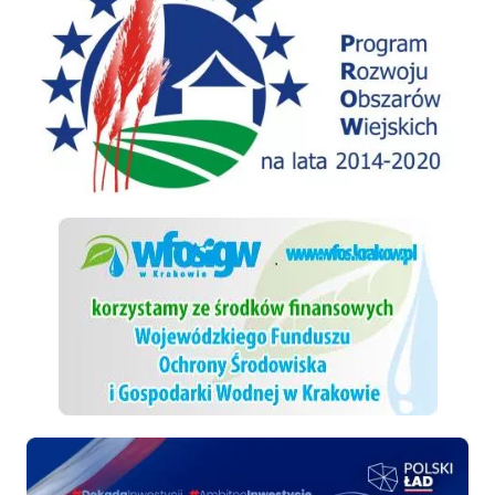
WFOSiGW
Polski ład