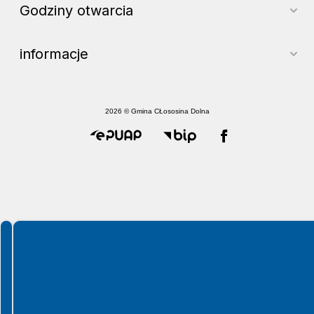
Godziny otwarcia
informacje
2026 © Gmina CŁososina Dolna
Spełniamy standardy WCAG 2.2
Spełniamy standardy W3C