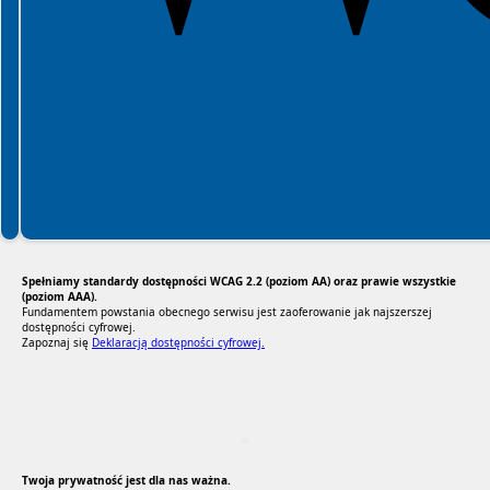
Spełniamy standardy dostępności WCAG 2.2 (poziom AA) oraz prawie wszystkie
(poziom AAA).
Fundamentem powstania obecnego serwisu jest zaoferowanie jak najszerszej
dostępności cyfrowej.
Zapoznaj się
Deklaracją dostępności cyfrowej.
RODO Zgodne
RODO przyjazne narzędzia
Twoja prywatność jest dla nas ważna.