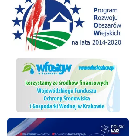
WFOSiGW
Polski ład