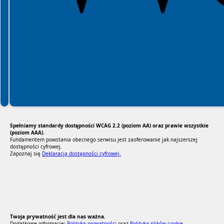
Spełniamy standardy dostępności WCAG 2.2 (poziom AA) oraz prawie wszystkie
(poziom AAA).
Fundamentem powstania obecnego serwisu jest zaoferowanie jak najszerszej
dostępności cyfrowej.
Zapoznaj się
Deklaracją dostępności cyfrowej.
RODO Zgodne
RODO przyjazne narzędzia
Twoja prywatność jest dla nas ważna.
Dodatkowe informacje:
Polityka prywatności
oraz
Polityka plików cookie.