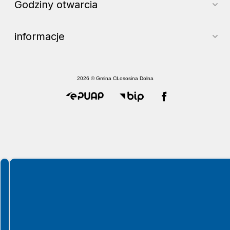
Godziny otwarcia
informacje
2026 © Gmina CŁososina Dolna
Spełniamy standardy WCAG 2.2
Spełniamy standardy W3C