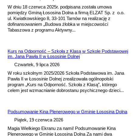
W dniu 18 czerwca 2025r. podpisana została
umowa
pomiędzy Gminą Łososina Dolna a firmą ELZAT Sp. z o.o.
ul. Kwiatkowskiego 8, 33-101 Tarnów na realizację z
dofinansowaniem „Budowa żłobka w miejscowości
Tabaszowa z programu Aktywny...
Kurs na Odporność – Szkoła z Klasą w Szkole Podstawowej
im. Jana Pawła II w Łososinie Dolnej
Czwartek, 9 lipca 2026
W roku szkolnym 2025/2026 Szkoła Podstawowa im. Jana
Pawła II w Łososinie Dolnej zrealizowała ogólnopolski
program „Kurs na Odporność. Szkoła z Klasą”, którego
celem jest wzmacnianie dobrostanu psychicznego dzieci...
Pods
umowa
nie Kina Plenerowego w Gminie Łososina Dolna
Piątek, 19 czerwca 2026
Magia Wielkiego Ekranu za nami! Pods
umowa
nie Kina
Plenerowego w Gminie Łososina Dolna Za nami dwa