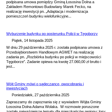
podpisana
umowa
pomiędzy Gminą Łososina Dolna a
Zakładem Remontowo Budowlany Marek Fecko, na
realizację inwestycji pn. „Adaptacja i modernizacja
pomieszczeń budynku wielofunkcyjne...
Wyburzenie budynku po posterunku Policji w Tęgoborzy
Piątek, 14 listopada 2025
W dniu 29 października 2025 r. została podpisana
umowa
z
Przedsiębiorstwem Handlowym AGMET na realizację
zadania pn. „Rozbiórka budynku po policji w miejscowości
Tęgoborze”. Zadanie opiewa na kwotę 27.060,00 zł brutto i
jest...
Wójt Gminy mówi o sądeczance, owocobraniu i
inwestycjach
Poniedziałek, 27 października 2025
Zapraszamy do zapoznania się z wywiadem Wójta Gminy
Łososina Dolna Adama Wolaka. W rozmowie poruszone
zostały najważniejsze tematy dla mieszkańców regionu: losy