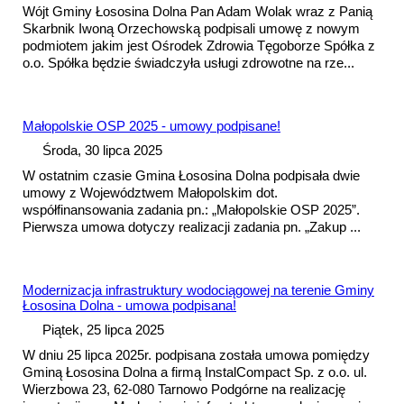
Wójt Gminy Łososina Dolna Pan Adam Wolak wraz z Panią
Skarbnik Iwoną Orzechowską podpisali umowę z nowym
podmiotem jakim jest Ośrodek Zdrowia Tęgoborze Spółka z
o.o. Spółka będzie świadczyła usługi zdrowotne na rze...
Małopolskie OSP 2025 - umowy podpisane!
Środa, 30 lipca 2025
W ostatnim czasie Gmina Łososina Dolna podpisała dwie
umowy z Województwem Małopolskim dot.
współfinansowania zadania pn.: „Małopolskie OSP 2025”.
Pierwsza
umowa
dotyczy realizacji zadania pn. „Zakup ...
Modernizacja infrastruktury wodociągowej na terenie Gminy
Łososina Dolna -
umowa
podpisana!
Piątek, 25 lipca 2025
W dniu 25 lipca 2025r. podpisana została
umowa
pomiędzy
Gminą Łososina Dolna a firmą InstalCompact Sp. z o.o. ul.
Wierzbowa 23, 62-080 Tarnowo Podgórne na realizację