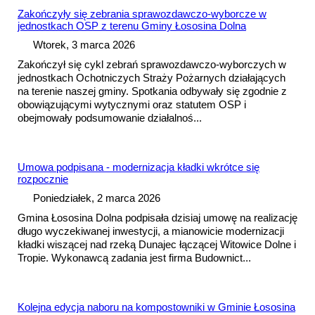
Zakończyły się zebrania sprawozdawczo-wyborcze w
jednostkach OSP z terenu Gminy Łososina Dolna
Wtorek, 3 marca 2026
Zakończył się cykl zebrań sprawozdawczo‑wyborczych w
jednostkach Ochotniczych Straży Pożarnych działających
na terenie naszej gminy. Spotkania odbywały się zgodnie z
obowiązującymi wytycznymi oraz statutem OSP i
obejmowały pods
umowa
nie działalnoś...
Umowa
podpisana - modernizacja kładki wkrótce się
rozpocznie
Poniedziałek, 2 marca 2026
Gmina Łososina Dolna podpisała dzisiaj umowę na realizację
długo wyczekiwanej inwestycji, a mianowicie modernizacji
kładki wiszącej nad rzeką Dunajec łączącej Witowice Dolne i
Tropie. Wykonawcą zadania jest firma Budownict...
Kolejna edycja naboru na kompostowniki w Gminie Łososina