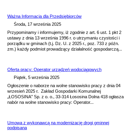
Ważna Informacja dla Przedsiębiorców
Środa, 17 września 2025
Przypominamy i informujemy, iż zgodnie z art. 6 ust. 1 pkt 2
ustawy z dnia 13 września 1996 r. o utrzymaniu czystości i
porządku w gminach (t.j. Dz. U. z 2025 r., poz. 733 z późn.
zm.) każdy podmiot prowadzący działalność gospodarczą...
Oferta pracy: Operator urządzeń wodociągowych
Piątek, 5 września 2025
Ogłoszenie o naborze na wolne stanowisko pracy z dnia 04
wrzesień 2025 r. Zakład Gospodarki Komunalnej
„ŁOSOSINA” Sp. z o. o., 33-314 Łososina Dolna 418 ogłasza
nabór na wolne stanowisko pracy: Operator...
Umowa
z wykonawcą na modernizację drogi gminnej
podpisana