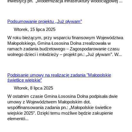
inwestycji pn. „Modernizacja infrastruktury wodociągowej ...
Pods
umowa
nie projektu ,,Już pływam”
Wtorek, 15 lipca 2025
W roku bieżącym, przy wsparciu finansowym Województwa
Małopolskiego, Gmina Łososina Dolna zrealizowała w
ramach zadania budżetowego – Zagospodarowanie czasu
wolnego dzieci i młodzieży – projekt pn.: „Już pływam”. W...
Podpisanie umowy na realizację zadania "Małopolskie
świetlice wiejskie”
Wtorek, 8 lipca 2025
W ostatnim czasie Gmina Łososina Dolna podpisała dwie
umowy z Województwem Małopolskim dot.
współfinansowania zadania pn.: „Małopolskie świetlice
wiejskie 2025”. Dzięki temu możliwe będzie zakupienie
elementó...