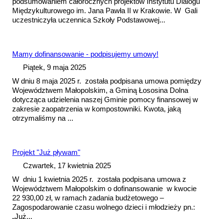
pods
umowa
niem całorocznych projektów Instytutu Dialogu
Międzykulturowego im. Jana Pawła II w Krakowie. W Gali
uczestniczyła uczennica Szkoły Podstawowej...
Mamy dofinansowanie - podpisujemy umowy!
Piątek, 9 maja 2025
W dniu 8 maja 2025 r. została podpisana
umowa
pomiędzy
Województwem Małopolskim, a Gminą Łososina Dolna
dotycząca udzielenia naszej Gminie pomocy finansowej w
zakresie zaopatrzenia w kompostowniki. Kwota, jaką
otrzymaliśmy na ...
Projekt "Już pływam"
Czwartek, 17 kwietnia 2025
W dniu 1 kwietnia 2025 r. została podpisana
umowa
z
Województwem Małopolskim o dofinansowanie w kwocie
22 930,00 zł, w ramach zadania budżetowego –
Zagospodarowanie czasu wolnego dzieci i młodzieży pn.:
„Już...