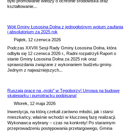
było promowanie wiedzy o ochronie środowiska oraz
kształtowanie...
Wójt Gminy Łososina Dolna z jednogłośnym wotum zaufania
i absolutorium za 2025 rok
Piątek, 12 czerwca 2026
Podczas XXVIII Sesji Rady Gminy Łososina Dolna, która
odbyła się 12 czerwca 2026 r., Radni rozpatrzyli Raport o
stanie Gminy Łososina Dolna za 2025 rok oraz
sprawozdania związane z wykonaniem budżetu gminy.
Jednym z najważniejszych...
Ruszają prace na „molo” w Tęgoborzy!
Umowa
na budowę
skateparku i pumptracku podpisana!
Wtorek, 12 maja 2026
Inwestycja, na którą czekali zarówno młodsi, jak i starsi
mieszkańcy, właśnie wchodzi w kluczową fazę realizacji.
Wykonawca wybrany – czas na konkrety! Po starannym
przeprowadzeniu postępowania przetargowego, Gmina