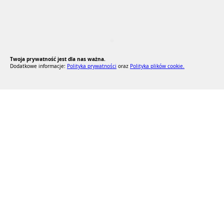
RODO Zgodne
RODO przyjazne narzędzia
Twoja prywatność jest dla nas ważna.
Dodatkowe informacje:
Polityka prywatności
oraz
Polityka plików cookie.