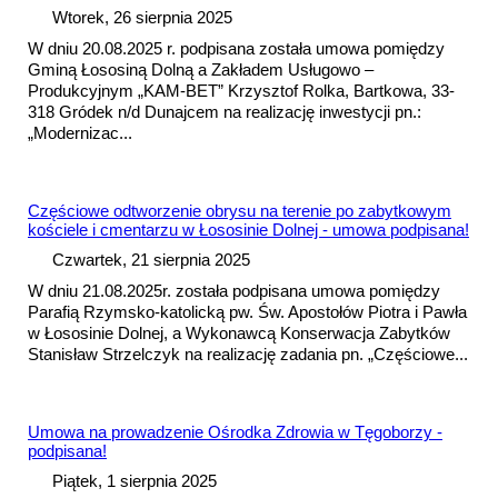
Wtorek, 26 sierpnia 2025
W dniu 20.08.2025 r. podpisana została
umowa
pomiędzy
Gminą Łososiną Dolną a Zakładem Usługowo –
Produkcyjnym „KAM-BET” Krzysztof Rolka, Bartkowa, 33-
318 Gródek n/d Dunajcem na realizację inwestycji pn.:
„Modernizac...
Częściowe odtworzenie obrysu na terenie po zabytkowym
kościele i cmentarzu w Łososinie Dolnej -
umowa
podpisana!
Czwartek, 21 sierpnia 2025
W dniu 21.08.2025r. została podpisana
umowa
pomiędzy
Parafią Rzymsko-katolicką pw. Św. Apostołów Piotra i Pawła
w Łososinie Dolnej, a Wykonawcą Konserwacja Zabytków
Stanisław Strzelczyk na realizację zadania pn. „Częściowe...
Umowa
na prowadzenie Ośrodka Zdrowia w Tęgoborzy -
podpisana!
Piątek, 1 sierpnia 2025