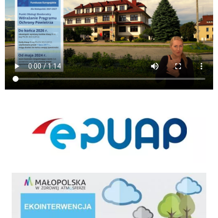
ePUAP
ekointerwencja