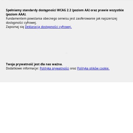
Spełniamy standardy dostępności WCAG 2.2 (poziom AA) oraz prawie wszystkie
(poziom AAA).
Fundamentem powstania obecnego serwisu jest zaoferowanie jak najszerszej
dostępności cyfrowej.
Zapoznaj się
Deklaracją dostępności cyfrowej.
RODO Zgodne
RODO przyjazne narzędzia
Twoja prywatność jest dla nas ważna.
Dodatkowe informacje:
Polityka prywatności
oraz
Polityka plików cookie.