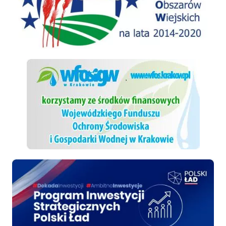
WFOSiGW
Polski ład