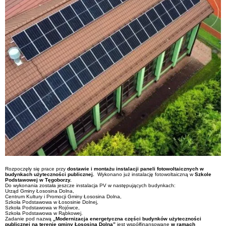
Rozpoczęły się prace przy
dostawie i montażu instalacji paneli fotowoltaicznych w
budynkach użyteczności publicznej.
Wykonano już instalację fotowoltaiczną w
Szkole
Podstawowej w Tęgoborzy.
Do wykonania została jeszcze instalacja PV w następujących budynkach:
Urząd Gminy Łososina Dolna,
Centrum Kultury i Promocji Gminy Łososina Dolna,
Szkoła Podstawowa w Łososinie Dolnej,
Szkoła Podstawowa w Rojówce,
Szkoła Podstawowa w Rąbkowej.
Zadanie pod nazwą
„Modernizacja energetyczna części budynków użyteczności
publicznej na terenie gminy Łososina Dolna”
jest współfinansowane
w ramach