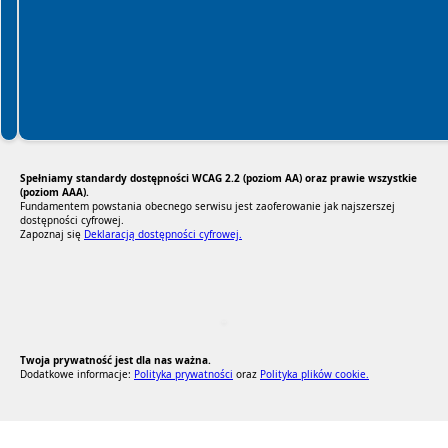
Spełniamy standardy dostępności WCAG 2.2 (poziom AA) oraz prawie wszystkie
(poziom AAA).
Fundamentem powstania obecnego serwisu jest zaoferowanie jak najszerszej
dostępności cyfrowej.
Zapoznaj się
Deklaracją dostępności cyfrowej.
RODO Zgodne
RODO przyjazne narzędzia
Twoja prywatność jest dla nas ważna.
Dodatkowe informacje:
Polityka prywatności
oraz
Polityka plików cookie.