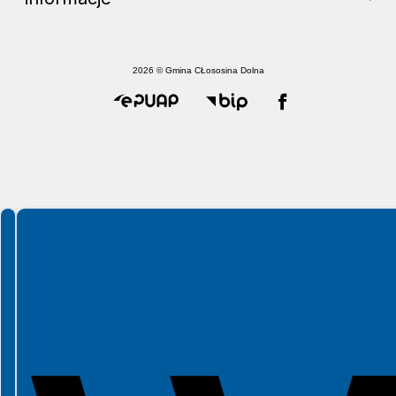
2026 © Gmina CŁososina Dolna
Spełniamy standardy WCAG 2.2
Spełniamy standardy W3C