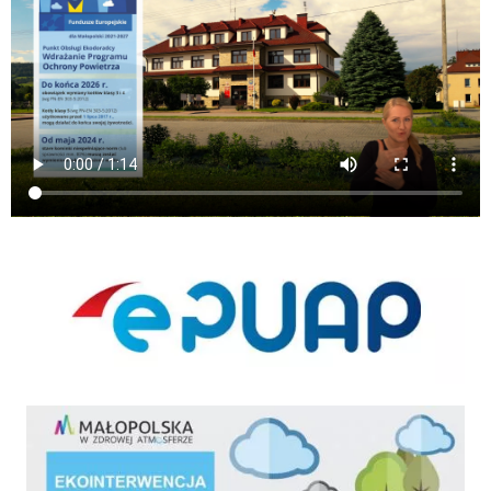
ePUAP
ekointerwencja