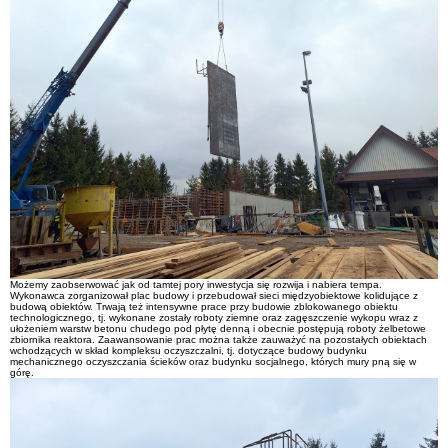
Możemy zaobserwować jak od tamtej pory inwestycja się rozwija i nabiera tempa.
Wykonawca zorganizował plac budowy i przebudował sieci międzyobiektowe kolidujące z
budową obiektów. Trwają też intensywne prace przy budowie zblokowanego obiektu
technologicznego, tj. wykonane zostały roboty ziemne oraz zagęszczenie wykopu wraz z
ułożeniem warstw betonu chudego pod płytę denną i obecnie postępują roboty żelbetowe
zbiornika reaktora. Zaawansowanie prac można także zauważyć na pozostałych obiektach
wchodzących w skład kompleksu oczyszczalni, tj. dotyczące budowy budynku
mechanicznego oczyszczania ścieków oraz budynku socjalnego, których mury pną się w
górę.