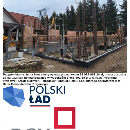
Przypominamy, że na
inwestycję
opiewającą na
kwotę
16 999 003,24 zł
,
gmina Łososina
Dolna uzyskała
dofinansowanie w wysokości
9 969 992,55 zł
w ramach
Programu
Inwestycji Strategicznych – Rządowy Fundusz Polski Ład, którego operatorem jest
Bank Gospodarstwa Krajowego.