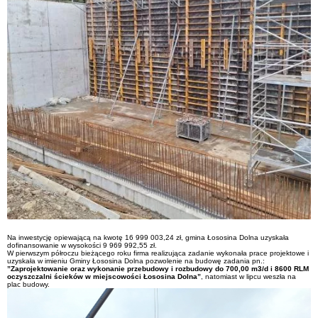
Na inwestycję opiewającą na kwotę 16 999 003,24 zł, gmina Łososina Dolna uzyskała
dofinansowanie w wysokości 9 969 992,55 zł.
W pierwszym półroczu bieżącego roku firma realizująca zadanie wykonała prace projektowe i
uzyskała w imieniu Gminy Łososina Dolna pozwolenie na budowę zadania pn.:
”Zaprojektowanie oraz wykonanie przebudowy i rozbudowy do 700,00 m3/d i 8600 RLM
oczyszczalni ścieków w miejscowości Łososina Dolna”
, natomiast w lipcu weszła na
plac budowy.