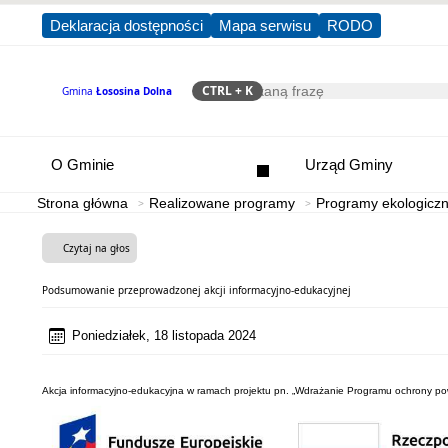
Deklaracja dostępności
Mapa serwisu
RODO
CTRL
+ K
Gmina
Łososina Dolna
Szukaj
O Gminie
Urząd Gminy
Strona główna
Realizowane programy
Programy ekologicz
Czytaj na głos
Podsumowanie przeprowadzonej akcji informacyjno-edukacyjnej
Poniedziałek, 18 listopada 2024
Akcja informacyjno-edukacyjna w ramach projektu pn. „Wdrażanie Programu ochrony po