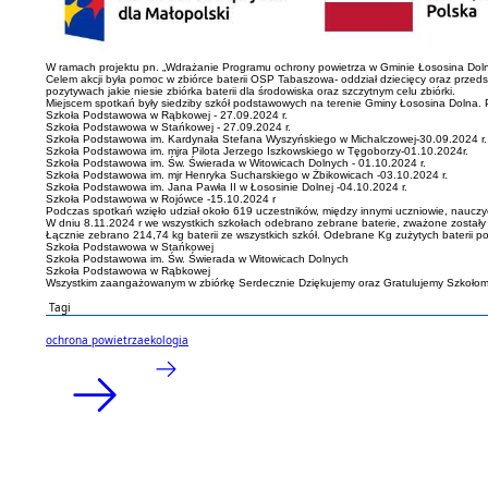
W ramach projektu pn. „Wdrażanie Programu ochrony powietrza w Gminie Łososina Dol
Celem akcji była pomoc w zbiórce baterii OSP Tabaszowa- oddział dziecięcy oraz przed
pozytywach jakie niesie zbiórka baterii dla środowiska oraz szczytnym celu zbiórki.
Miejscem spotkań były siedziby szkół podstawowych na terenie Gminy Łososina Dolna. P
Szkoła Podstawowa w Rąbkowej - 27.09.2024 r.
Szkoła Podstawowa w Stańkowej - 27.09.2024 r.
Szkoła Podstawowa im. Kardynała Stefana Wyszyńskiego w Michalczowej-30.09.2024 r.
Szkoła Podstawowa im. mjra Pilota Jerzego Iszkowskiego w Tęgoborzy-01.10.2024r.
Szkoła Podstawowa im. Św. Świerada w Witowicach Dolnych - 01.10.2024 r.
Szkoła Podstawowa im. mjr Henryka Sucharskiego w Żbikowicach -03.10.2024 r.
Szkoła Podstawowa im. Jana Pawła II w Łososinie Dolnej -04.10.2024 r.
Szkoła Podstawowa w Rojówce -15.10.2024 r
Podczas spotkań wzięło udział około 619 uczestników, między innymi uczniowie, nauczycie
W dniu 8.11.2024 r we wszystkich szkołach odebrano zebrane baterie, zważone został
Łącznie zebrano 214,74 kg baterii ze wszystkich szkół. Odebrane Kg zużytych baterii pod
Szkoła Podstawowa w Stańkowej
Szkoła Podstawowa im. Św. Świerada w Witowicach Dolnych
Szkoła Podstawowa w Rąbkowej
Wszystkim zaangażowanym w zbiórkę Serdecznie Dziękujemy oraz Gratulujemy Szkołom
Tagi
ochrona powietrza
ekologia