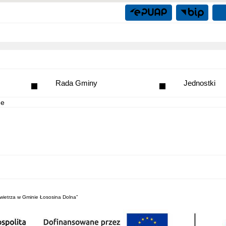
Rada Gminy
Jednostki
ne
wietrza w Gminie Łososina Dolna”