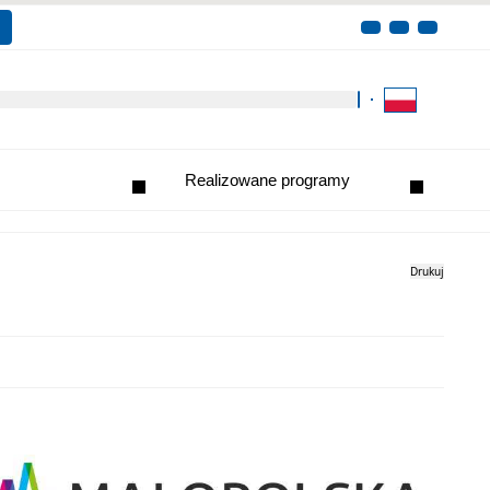
Kliknij aby wyszukać za 
Realizowane programy
Drukuj