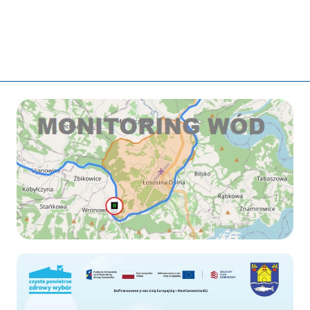
Monitoring wod
Czyste-powietrze