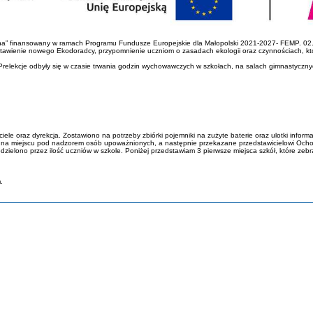
na” finansowany w ramach Programu Fundusze Europejskie dla Małopolski 2021-2027- FEMP. 02.
stawienie nowego Ekodoradcy, przypomnienie uczniom o zasadach ekologii oraz czynnościach, kt
relekcje odbyły się w czasie trwania godzin wychowawczych w szkołach, na salach gimnastycznyc
le oraz dyrekcja. Zostawiono na potrzeby zbiórki pojemniki na zużyte baterie oraz ulotki informa
y na miejscu pod nadzorem osób upoważnionych, a następnie przekazane przedstawicielowi Ocho
zielono przez ilość uczniów w szkole. Poniżej przedstawiam 3 pierwsze miejsca szkół, które zebrał
.