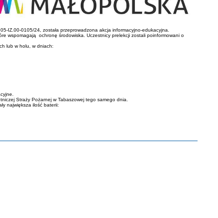
05-IZ.00-0105/24, została przeprowadzona akcja informacyjno-edukacyjna.
óre wspomagają ochronę środowiska. Uczestnicy prelekcji zostali poinformowani o
h lub w holu, w dniach:
cyjne.
tniczej Straży Pożarnej w Tabaszowej tego samego dnia.
y największa ilość baterii: