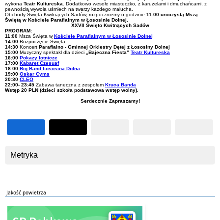
wykona
Teatr Kultureska
. Dodatkowo wesołe miasteczko, z karuzelami i dmuchańcami, z
pewnością wywoła uśmiech na twarzy każdego malucha.
Obchody Święta Kwitnących Sadów, rozpoczniemy o godzinie
11:00 uroczystą Mszą
Świętą w Kościele Parafialnym w Łososinie Dolnej.
XXVII Święto Kwitnących Sadów
PROGRAM:
11:00
Msza Święta w
Kościele Parafialnym w Łososinie Dolnej
14:00
Rozpoczęcie Święta
14:30
Koncert
Parafialno - Gminnej Orkiestry Dętej z Łososiny Dolnej
15:00
Muzyczny spektakl dla dzieci
„Bajeczna Fiesta”
Teatr Kultureska
16:00
Pokazy lotnicze
17:00
Kabaret Czesuaf
18:00
Big Band Łososina Dolna
19:00
Oskar Cyms
20:30
CLEO
22:00- 23:45
Zabawa taneczna z zespołem
Kruca Banda
Wstęp 20 PLN (dzieci szkoła podstawowa wstęp wolny).
Serdecznie Zapraszamy!
Metryka
Jakość powietrza