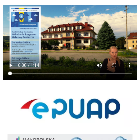
ePUAP
ekointerwencja