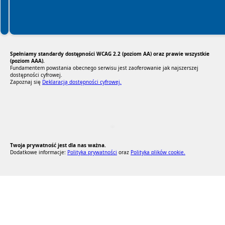
Spełniamy standardy dostępności WCAG 2.2 (poziom AA) oraz prawie wszystkie
(poziom AAA).
Fundamentem powstania obecnego serwisu jest zaoferowanie jak najszerszej
dostępności cyfrowej.
Zapoznaj się
Deklaracją dostępności cyfrowej.
RODO Zgodne
RODO przyjazne narzędzia
Twoja prywatność jest dla nas ważna.
Dodatkowe informacje:
Polityka prywatności
oraz
Polityka plików cookie.