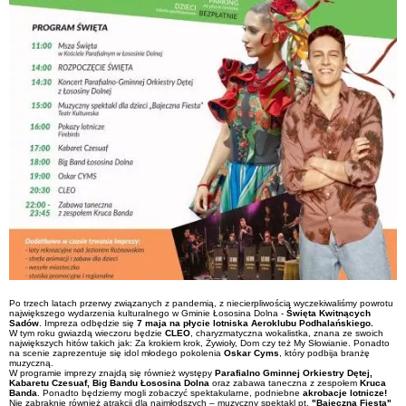
Po trzech latach przerwy związanych z pandemią, z niecierpliwością wyczekiwaliśmy powrotu
największego wydarzenia kulturalnego w Gminie Łososina Dolna -
Święta Kwitnących
Sadów
. Impreza odbędzie się
7 maja na płycie lotniska Aeroklubu Podhalańskiego.
W tym roku gwiazdą wieczoru będzie
CLEO
, charyzmatyczna wokalistka, znana ze swoich
największych hitów takich jak: Za krokiem krok, Żywioły, Dom czy też My Słowianie. Ponadto
na scenie zaprezentuje się idol młodego pokolenia
Oskar Cyms
, który podbija branżę
muzyczną.
W programie imprezy znajdą się również występy
Parafialno Gminnej Orkiestry Dętej,
Kabaretu Czesuaf, Big Bandu Łososina Dolna
oraz zabawa taneczna z zespołem
Kruca
Banda
. Ponadto będziemy mogli zobaczyć spektakularne, podniebne
akrobacje lotnicze!
Nie zabraknie również atrakcji dla najmłodszych – muzyczny spektakl pt.
"Bajeczna Fiesta"