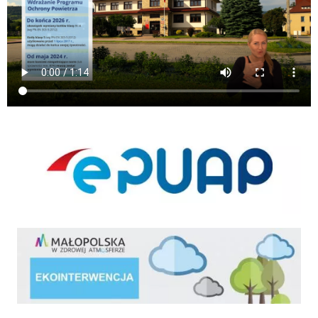
ePUAP
ekointerwencja