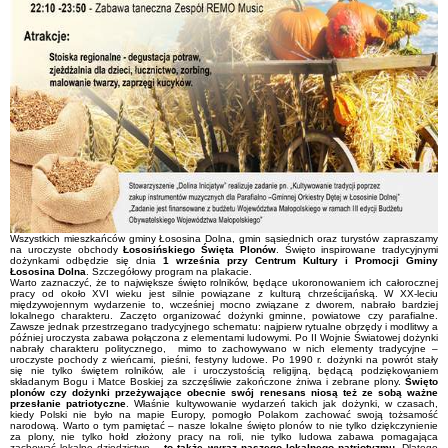
Wszystkich mieszkańców gminy Łososina Dolna, gmin sąsiednich oraz turystów zapraszamy
na uroczyste obchody
Łososińskiego Święta Plonów
. Święto inspirowane tradycyjnymi
dożynkami odbędzie się dnia
1 września przy Centrum Kultury i Promocji Gminy
Łososina Dolna
. Szczegółowy program na plakacie.
Warto zaznaczyć, że to największe święto rolników, będące ukoronowaniem ich całorocznej
pracy od około XVI wieku jest silnie powiązane z kulturą chrześcijańską. W XX-leciu
międzywojennym wydarzenie to, wcześniej mocno związane z dworem, nabrało bardziej
lokalnego charakteru. Zaczęto organizować dożynki gminne, powiatowe czy parafialne.
Zawsze jednak przestrzegano tradycyjnego schematu: najpierw rytualne obrzędy i modlitwy a
później uroczysta zabawa połączona z elementami ludowymi. Po II Wojnie Światowej dożynki
nabrały charakteru politycznego, mimo to zachowywano w nich elementy tradycyjne –
uroczyste pochody z wieńcami, pieśni, festyny ludowe. Po 1990 r. dożynki na powrót stały
się nie tylko świętem rolników, ale i uroczystością religijną, będącą podziękowaniem
składanym Bogu i Matce Boskiej za szczęśliwie zakończone żniwa i zebrane plony.
Święto
plonów czy dożynki przeżywające obecnie swój renesans niosą też ze sobą ważne
przesłanie patriotyczne
. Właśnie kultywowanie wydarzeń takich jak dożynki, w czasach,
kiedy Polski nie było na mapie Europy, pomogło Polakom zachować swoją tożsamość
narodową. Warto o tym pamiętać – nasze lokalne święto plonów to nie tylko dziękczynienie
za plony, nie tylko hołd złożony pracy na roli, nie tylko ludowa zabawa pomagająca
zachować lokalne dziedzictwo…
to także wyraz naszego lokalnego patriotyzmu.
Dlatego