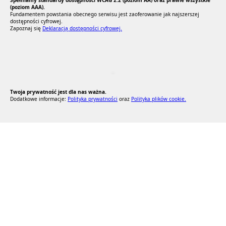
(poziom AAA).
Fundamentem powstania obecnego serwisu jest zaoferowanie jak najszerszej
dostępności cyfrowej.
Zapoznaj się
Deklaracją dostępności cyfrowej.
RODO Zgodne
RODO przyjazne narzędzia
Twoja prywatność jest dla nas ważna.
Dodatkowe informacje:
Polityka prywatności
oraz
Polityka plików cookie.