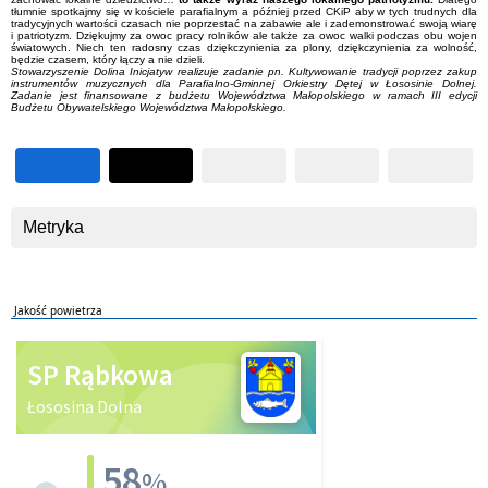
tłumnie spotkajmy się w kościele parafialnym a później przed CKiP aby w tych trudnych dla
tradycyjnych wartości czasach nie poprzestać na zabawie ale i zademonstrować swoją wiarę
i patriotyzm. Dziękujmy za owoc pracy rolników ale także za owoc walki podczas obu wojen
światowych. Niech ten radosny czas dziękczynienia za plony, dziękczynienia za wolność,
będzie czasem, który łączy a nie dzieli.
Stowarzyszenie Dolina Inicjatyw realizuje zadanie pn. Kultywowanie tradycji poprzez zakup
instrumentów muzycznych dla Parafialno-Gminnej Orkiestry Dętej w Łososinie Dolnej.
Zadanie jest finansowane z budżetu Województwa Małopolskiego w ramach III edycji
Budżetu Obywatelskiego Województwa Małopolskiego.
Metryka
Jakość powietrza