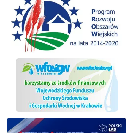
WFOSiGW
Polski ład