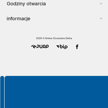
Godziny otwarcia
informacje
2026 © Gmina CŁososina Dolna
Spełniamy standardy WCAG 2.2
Spełniamy standardy W3C