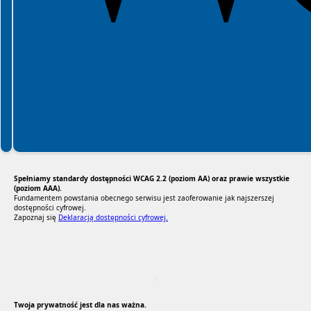
Spełniamy standardy dostępności WCAG 2.2 (poziom AA) oraz prawie wszystkie
(poziom AAA).
Fundamentem powstania obecnego serwisu jest zaoferowanie jak najszerszej
dostępności cyfrowej.
Zapoznaj się
Deklaracją dostępności cyfrowej.
RODO Zgodne
RODO przyjazne narzędzia
Twoja prywatność jest dla nas ważna.