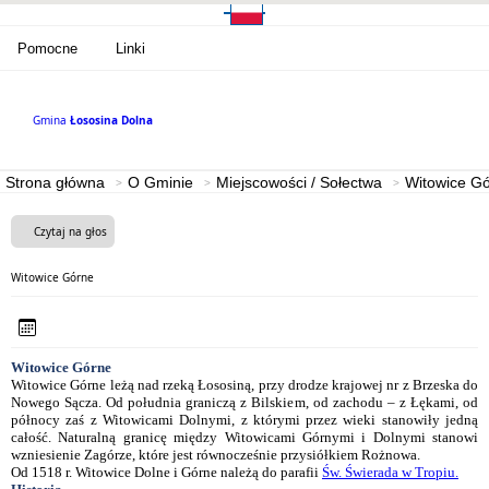
Pomocne
Linki
Gmina
Łososina Dolna
Strona główna
O Gminie
Miejscowości / Sołectwa
Witowice G
Czytaj na głos
Witowice Górne
Witowice Górne
Witowice Górne leżą nad rzeką Łososiną, przy drodze krajowej nr z Brzeska do
Nowego Sącza. Od południa graniczą z Bilskiem, od zachodu – z Łękami, od
północy zaś z Witowicami Dolnymi, z którymi przez wieki stanowiły jedną
całość. Naturalną granicę między Witowicami Górnymi i Dolnymi stanowi
wzniesienie Zagórze, które jest równocześnie przysiółkiem Rożnowa.
Od 1518 r. Witowice Dolne i Górne należą do parafii
Św. Świerada w Tropiu
.